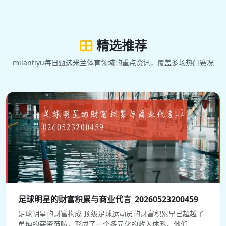
精选推荐
milantiyu每日甄选米兰体育领域的重点资讯，覆盖多场热门赛况
足球明星的财富积累与商业代言_20260523200459
足球明星的财富构成 顶级足球运动员的财富积累早已超越了
单纯的薪资范畴，形成了一个多元化的收入体系。他们...