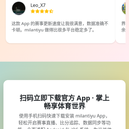
Leo_X7
这款 App 的赛事更新速度让我很满意，数据准确不
界
卡顿。milantiyu 做得比很多平台稳定多了。
余
扫码立即下载官方 App · 掌上
畅享体育世界
使用手机扫码快速下载安装 milantiyu App，
轻松开启赛事直播、比分追踪、数据同步等功