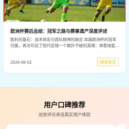
欧洲杯赛后总结：冠军之路与赛事遗产深度评述
胜利的基石：战术体系与团队精神的融合 本届欧洲杯的冠军
归属，再次印证了现代足球一个颠扑不破的真理：单靠球星...
阅读全文
2026-08-02
用户口碑推荐
这些评论来自真实用户体验