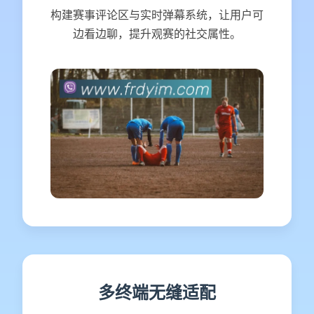
构建赛事评论区与实时弹幕系统，让用户可
边看边聊，提升观赛的社交属性。
多终端无缝适配