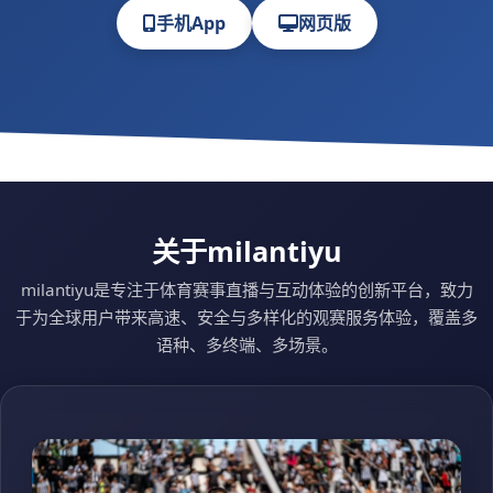
手机App
网页版
关于milantiyu
milantiyu是专注于体育赛事直播与互动体验的创新平台，致力
于为全球用户带来高速、安全与多样化的观赛服务体验，覆盖多
语种、多终端、多场景。