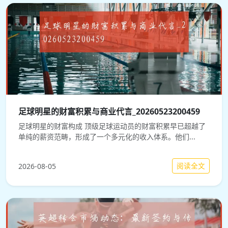
足球明星的财富积累与商业代言_20260523200459
足球明星的财富构成 顶级足球运动员的财富积累早已超越了
单纯的薪资范畴，形成了一个多元化的收入体系。他们...
阅读全文
2026-08-05