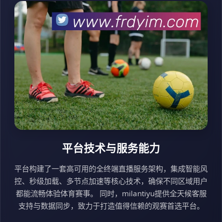
平台技术与服务能力
平台构建了一套高可用的全终端直播服务架构，集成智能风
控、秒级加载、多节点加速等核心技术，确保不同区域用户
都能流畅体验体育赛事。 同时，milantiyu提供全天候客服
支持与数据同步，致力于打造值得信赖的观赛首选平台。