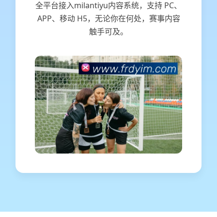
全平台接入milantiyu内容系统，支持 PC、
APP、移动 H5，无论你在何处，赛事内容
触手可及。