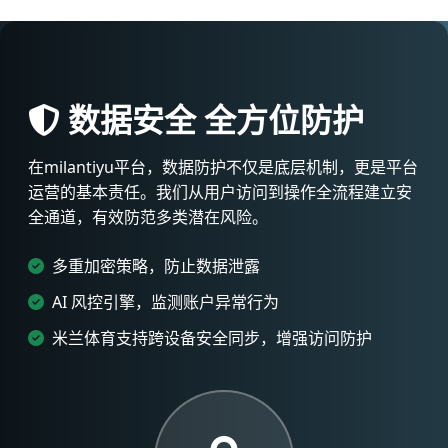
数据安全 全方位防护
在milantiyu平台，数据防护不仅是底层机制，更是平台
运营的基本责任。我们从用户访问到操作全流程建立安
全通道，有效防范多类潜在风险。
多重加密策略，防止数据泄露
AI 风控引擎，监测账户异常行为
米兰体育支持跨设备安全同步，增强访问防护