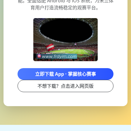
能。全面适配 Android 与 iOS 系统，为米兰体
育用户打造流畅稳定的观赛平台。
立即下载 App · 掌握核心赛事
不想下载？点击进入网页版