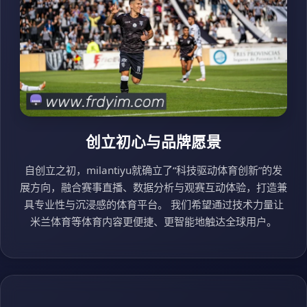
创立初心与品牌愿景
自创立之初，milantiyu就确立了“科技驱动体育创新”的发
展方向，融合赛事直播、数据分析与观赛互动体验，打造兼
具专业性与沉浸感的体育平台。 我们希望通过技术力量让
米兰体育等体育内容更便捷、更智能地触达全球用户。